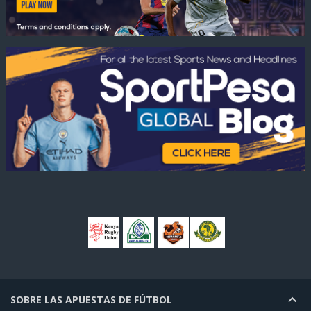
SOBRE LAS APUESTAS DE FÚTBOL