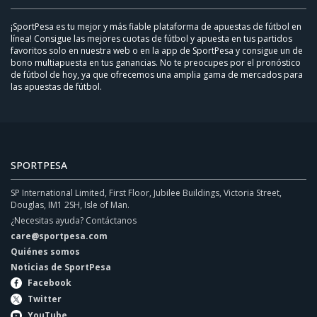
¡SportPesa es tu mejor y más fiable plataforma de apuestas de fútbol en
línea! Consigue las mejores cuotas de fútbol y apuesta en tus partidos
favoritos solo en nuestra web o en la app de SportPesa y consigue un de
bono multiapuesta en tus ganancias. No te preocupes por el pronóstico
de fútbol de hoy, ya que ofrecemos una amplia gama de mercados para
las apuestas de fútbol.
SPORTPESA
SP International Limited, First Floor, Jubilee Buildings, Victoria Street,
Douglas, IM1 2SH, Isle of Man.
¿Necesitas ayuda? Contáctanos
care@sportpesa.com
Quiénes somos
Noticias de SportPesa
Facebook
Twitter
YouTube