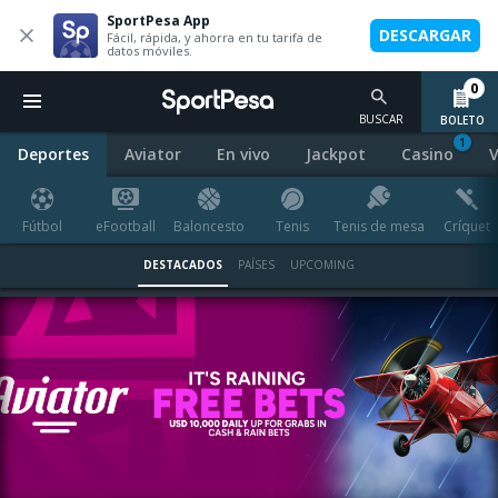
SportPesa App
DESCARGAR
Fácil, rápida, y ahorra en tu tarifa de
datos móviles.
0
BUSCAR
BOLETO
1
Deportes
Aviator
En vivo
Jackpot
Casino
V
Fútbol
eFootball
Baloncesto
Tenis
Tenis de mesa
Críquet
DESTACADOS
PAÍSES
UPCOMING