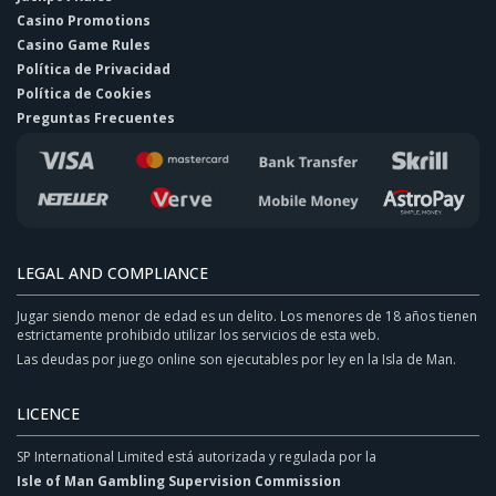
Casino Promotions
Casino Game Rules
Política de Privacidad
Política de Cookies
Preguntas Frecuentes
LEGAL AND COMPLIANCE
Jugar siendo menor de edad es un delito. Los menores de 18 años tienen
estrictamente prohibido utilizar los servicios de esta web.
Las deudas por juego online son ejecutables por ley en la Isla de Man.
LICENCE
SP International Limited está autorizada y regulada por la
Isle of Man Gambling Supervision Commission