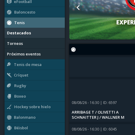
eFootball
Baloncesto
EXPER
Tenis
Destacados
Torneos
Próximos eventos
Tenis de mesa
Críquet
Rugby
Boxeo
08/08/26 - 16:30
| ID: 6597
Hockey sobre hielo
ARRIBAGE T / OLIVETTI A
Balonmano
SCHNAITTER J / WALLNER M
Béisbol
08/08/26 - 16:30
| ID: 6045