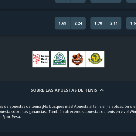
1.69
2.24
1.70
2.11
1.6
SOBRE LAS APUESTAS DE TENIS
s de apuestas de tenis? ¡No busques más! Apuesta al tenis en la aplicación o 
uesta sobre tus ganancias. ¡También ofrecemos apuestas de tenis en vivo! W
n SportPesa.