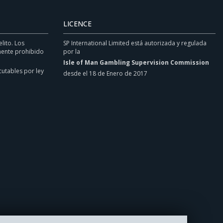
LICENCE
lito. Los
SP International Limited está autorizada y regulada
mente prohibido
por la
Isle of Man Gambling Supervision Commission
cutables por ley
desde el 18 de Enero de 2017