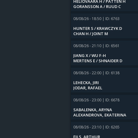
HELIOVAARA H / PATTEN H
GORANSSON A / RUUD C
08/08/26 - 18:50
| ID: 6763
HUNTER S / KRAWCZYK D
CHAN H / JOINT M
08/08/26 - 21:10
| ID: 6561
JIANG X / WU F-H
MERTENS E / SHNAIDER D
08/08/26 - 22:00
| ID: 6138
LEHECKA, JIRI
JODAR, RAFAEL
08/08/26 - 23:00
| ID: 6678
SABALENKA, ARYNA
ALEXANDROVA, EKATERINA
08/08/26 - 23:10
| ID: 6265
FILS, ARTHUR