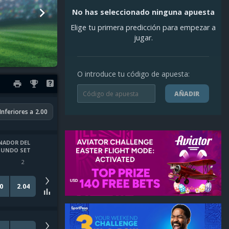
No has seleccionado ninguna apuesta
Elige tu primera predicción para empezar a
jugar.
O introduce tu código de apuesta:
AÑADIR
Inferiores a
2.00
NADOR DEL
GUNDO SET
2
›
0
2.04
›