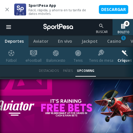
SportPesa App
DESCARGAR
Fácil, rápida, y ahorra en tu tarifa de
datos móviles.
0
BUSCAR
BOLETO
1
Deportes
Aviator
En vivo
Jackpot
Casino
V
Fútbol
eFootball
Baloncesto
Tenis
Tenis de mesa
Críquet
DESTACADOS
PAÍSES
UPCOMING