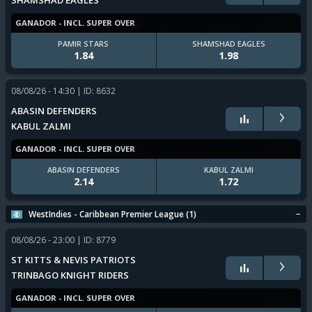
SHAMSHAD EAGLES
GANADOR - INCL. SUPER OVER
PAMIR STARS
SHAMSHAD EAGLES
1.84
1.98
08/08/26 - 14:30
| ID: 8632
›
ABASIN DEFENDERS
KABUL ZALMI
GANADOR - INCL. SUPER OVER
ABASIN DEFENDERS
KABUL ZALMI
2.14
1.72
WestIndies - Caribbean Premier League (1)
08/08/26 - 23:00
| ID: 8779
›
ST KITTS & NEVIS PATRIOTS
TRINBAGO KNIGHT RIDERS
GANADOR - INCL. SUPER OVER