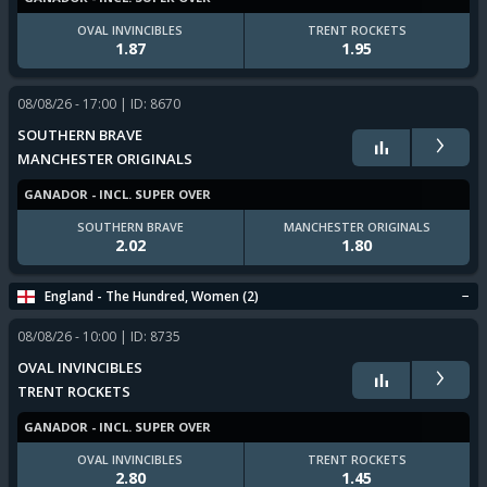
OVAL INVINCIBLES
TRENT ROCKETS
1.87
1.95
08/08/26 - 17:00
| ID: 8670
›
SOUTHERN BRAVE
MANCHESTER ORIGINALS
GANADOR - INCL. SUPER OVER
SOUTHERN BRAVE
MANCHESTER ORIGINALS
2.02
1.80
England - The Hundred, Women (2)
08/08/26 - 10:00
| ID: 8735
›
OVAL INVINCIBLES
TRENT ROCKETS
GANADOR - INCL. SUPER OVER
OVAL INVINCIBLES
TRENT ROCKETS
2.80
1.45