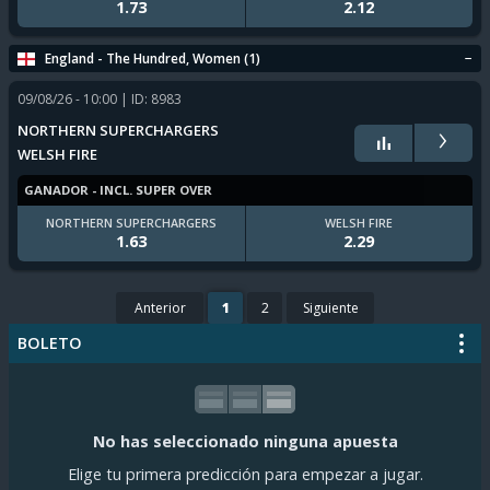
1.73
2.12
England - The Hundred, Women (1)
09/08/26 - 10:00
| ID: 8983
›
NORTHERN SUPERCHARGERS
WELSH FIRE
GANADOR - INCL. SUPER OVER
NORTHERN SUPERCHARGERS
WELSH FIRE
1.63
2.29
Anterior
1
2
Siguiente
BOLETO
No has seleccionado ninguna apuesta
Elige tu primera predicción para empezar a jugar.