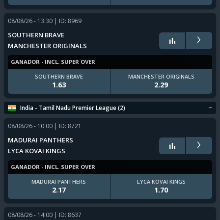
08/08/26 - 13:30
| ID: 8969
›
SOUTHERN BRAVE
MANCHESTER ORIGINALS
GANADOR - INCL. SUPER OVER
SOUTHERN BRAVE
MANCHESTER ORIGINALS
1.63
2.29
India - Tamil Nadu Premier League (2)
08/08/26 - 10:00
| ID: 8721
›
MADURAI PANTHERS
LYCA KOVAI KINGS
GANADOR - INCL. SUPER OVER
MADURAI PANTHERS
LYCA KOVAI KINGS
2.17
1.70
08/08/26 - 14:00
| ID: 8637