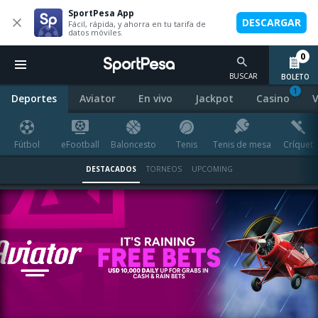
SportPesa App
DESCARGAR
Fácil, rápida, y ahorra en tu tarifa de
datos móviles.
0
BUSCAR
BOLETO
1
Deportes
Aviator
En vivo
Jackpot
Casino
V
Fútbol
eFootball
Baloncesto
Tenis
Tenis de mesa
Críquet
DESTACADOS
TORNEOS
UPCOMING